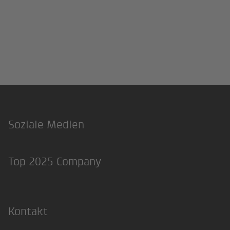
Soziale Medien
Footer
LinkedIn
Xing
Top 2025 Company
Kontakt