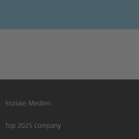
Soziale Medien
Footer
LinkedIn
Xing
Top 2025 Company